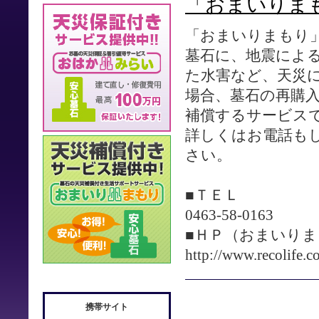
「おまいりま
「おまいりまもり
墓石に、地震によ
た水害など、天災
場合、墓石の再購
補償するサービス
詳しくはお電話も
さい。
■ＴＥＬ
0463-58-0163
■ＨＰ（おまいり
http://www.recolife.co
携帯サイト