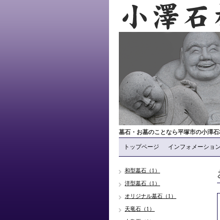
墓石・お墓のことなら平塚市の小澤石材
トップページ
インフォメーショ
和型墓石（1）
洋型墓石（1）
オリジナル墓石（1）
天竜石（1）