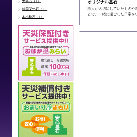
大島石（1）
オリジナル墓石
故人が大切にしていたものや
韓国栄州石（1）
とで、一緒に過ごした日常を
本小松石（1）