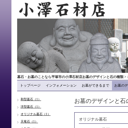
墓石・お墓のことなら平塚市の小澤石材店お墓のデザインと石の種類 >
トップページ
インフォメーション
お墓ができるまで
お墓のデ
お墓のデザインと石
和型墓石（1）
洋型墓石（1）
オリジナル墓石（1）
オリジナル墓石
天竜石（1）